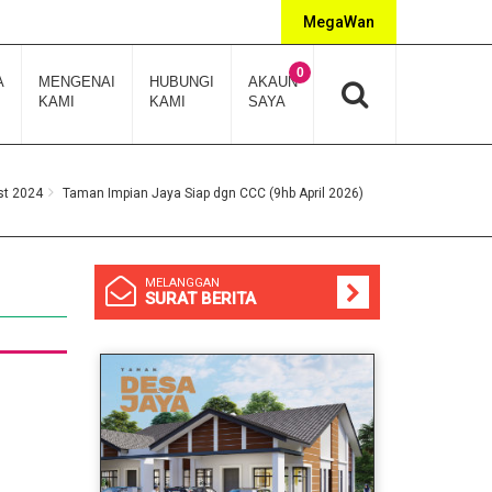
MegaWan
0
A
MENGENAI
HUBUNGI
AKAUN
KAMI
KAMI
SAYA
st 2024
Taman Impian Jaya Siap dgn CCC (9hb April 2026)
MELANGGAN
SURAT BERITA