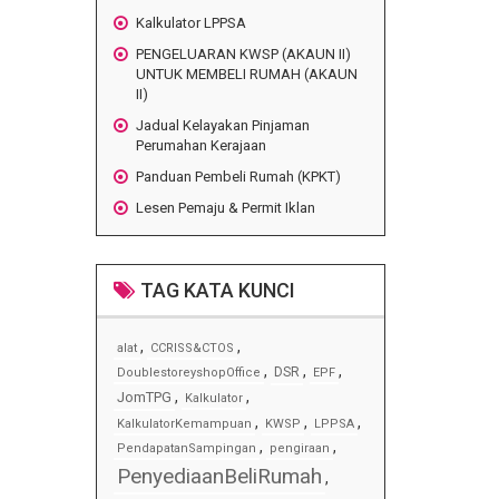
Kalkulator LPPSA
PENGELUARAN KWSP (AKAUN II)
UNTUK MEMBELI RUMAH (AKAUN
II)
Jadual Kelayakan Pinjaman
Perumahan Kerajaan
Panduan Pembeli Rumah (KPKT)
Lesen Pemaju & Permit Iklan
TAG KATA KUNCI
,
,
alat
CCRISS&CTOS
,
,
,
DSR
DoublestoreyshopOffice
EPF
,
,
JomTPG
Kalkulator
,
,
,
KalkulatorKemampuan
KWSP
LPPSA
,
,
PendapatanSampingan
pengiraan
PenyediaanBeliRumah
,