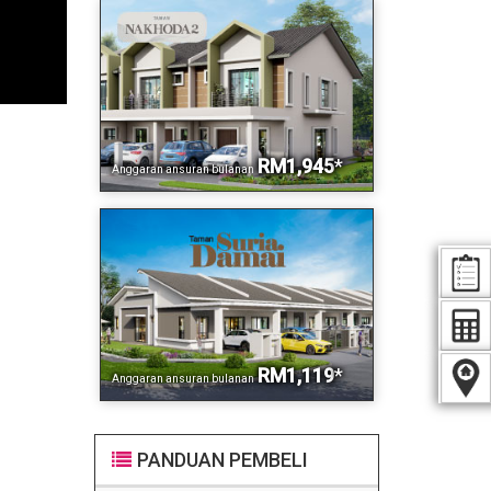
RM1,945
*
Anggaran ansuran bulanan
RM1,119
*
Anggaran ansuran bulanan
PANDUAN PEMBELI