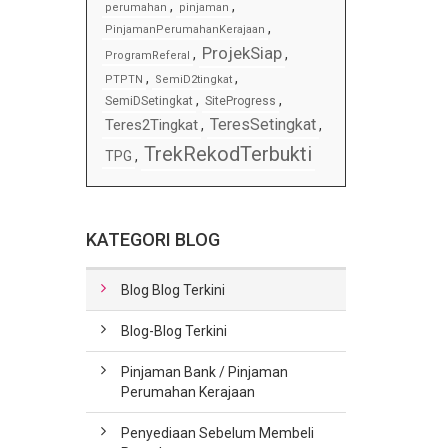
,
,
perumahan
pinjaman
,
PinjamanPerumahanKerajaan
ProjekSiap
,
,
ProgramReferal
,
,
PTPTN
SemiD2tingkat
,
,
SemiDSetingkat
SiteProgress
TeresSetingkat
Teres2Tingkat
,
,
TrekRekodTerbukti
TPG
,
KATEGORI BLOG
Blog Blog Terkini
Blog-Blog Terkini
Pinjaman Bank / Pinjaman
Perumahan Kerajaan
Penyediaan Sebelum Membeli