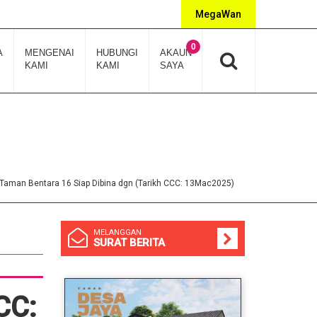
MegaWan
0
A
MENGENAI
HUBUNGI
AKAUN
KAMI
KAMI
SAYA
Taman Bentara 16 Siap Dibina dgn (Tarikh CCC: 13Mac2025)
MELANGGAN
SURAT BERITA
CC: