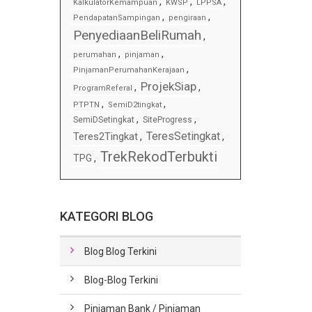
,
,
,
KalkulatorKemampuan
KWSP
LPPSA
,
,
PendapatanSampingan
pengiraan
PenyediaanBeliRumah
,
,
,
perumahan
pinjaman
,
PinjamanPerumahanKerajaan
ProjekSiap
,
,
ProgramReferal
,
,
PTPTN
SemiD2tingkat
,
,
SemiDSetingkat
SiteProgress
TeresSetingkat
Teres2Tingkat
,
,
TrekRekodTerbukti
TPG
,
KATEGORI BLOG
Blog Blog Terkini
Blog-Blog Terkini
Pinjaman Bank / Pinjaman