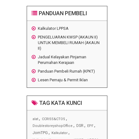
PANDUAN PEMBELI
Kalkulator LPPSA
PENGELUARAN KWSP (AKAUN II)
UNTUK MEMBELI RUMAH (AKAUN
II)
Jadual Kelayakan Pinjaman
Perumahan Kerajaan
Panduan Pembeli Rumah (KPKT)
Lesen Pemaju & Permit Iklan
TAG KATA KUNCI
,
,
alat
CCRISS&CTOS
,
,
,
DSR
DoublestoreyshopOffice
EPF
,
,
JomTPG
Kalkulator