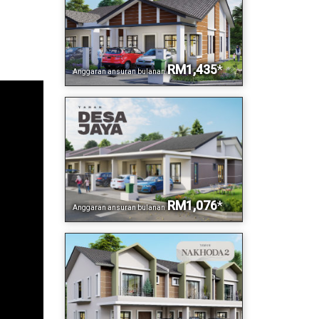
RM1,435
*
Anggaran ansuran bulanan
RM1,076
*
Anggaran ansuran bulanan