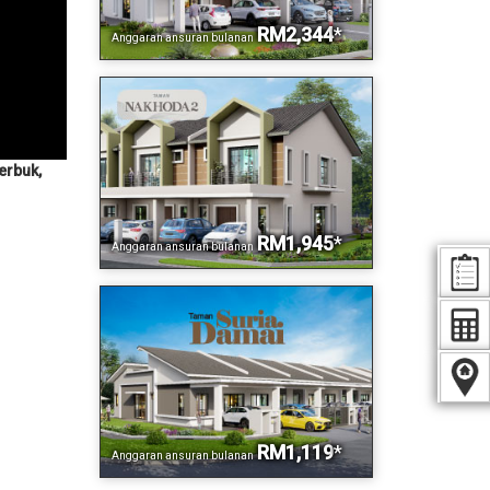
RM2,344
*
Anggaran ansuran bulanan
erbuk,
RM1,945
*
Anggaran ansuran bulanan
RM1,119
*
Anggaran ansuran bulanan