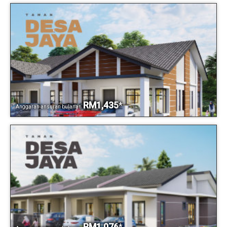
RM1,435
*
Anggaran ansuran bulanan
RM1,076
*