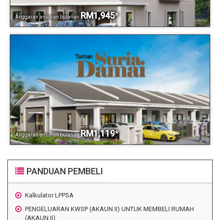
RM1,945
*
Anggaran ansuran bulanan
RM1,119
*
Anggaran ansuran bulanan
PANDUAN PEMBELI
Kalkulator LPPSA
PENGELUARAN KWSP (AKAUN II) UNTUK MEMBELI RUMAH
(AKAUN II)