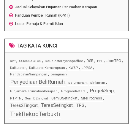
Jadual Kelayakan Pinjaman Perumahan Kerajaan
Panduan Pembeli Rumah (KPKT)
Lesen Pemaju & Permit Iklan
TAG KATA KUNCI
,
,
,
,
,
,
JomTPG
DSR
alat
CCRISS&CTOS
DoublestoreyshopOffice
EPF
,
,
,
,
Kalkulator
KalkulatorKemampuan
KWSP
LPPSA
,
,
PendapatanSampingan
pengiraan
PenyediaanBeliRumah
,
,
,
perumahan
pinjaman
ProjekSiap
,
,
,
PinjamanPerumahanKerajaan
ProgramReferal
,
,
,
,
SemiDSetingkat
SiteProgress
PTPTN
SemiD2tingkat
TeresSetingkat
Teres2Tingkat
,
,
TPG
,
TrekRekodTerbukti