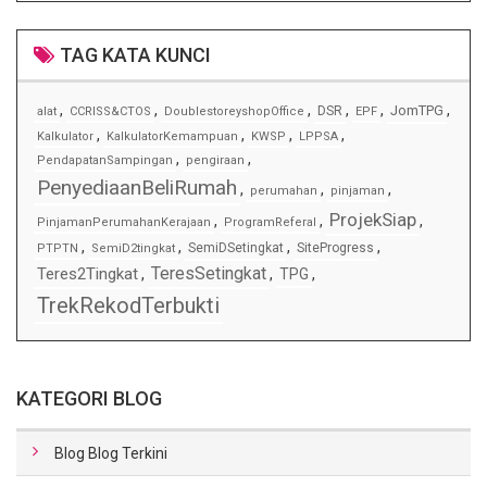
TAG KATA KUNCI
,
,
,
,
,
,
JomTPG
DSR
alat
CCRISS&CTOS
DoublestoreyshopOffice
EPF
,
,
,
,
Kalkulator
KalkulatorKemampuan
KWSP
LPPSA
,
,
PendapatanSampingan
pengiraan
PenyediaanBeliRumah
,
,
,
perumahan
pinjaman
ProjekSiap
,
,
,
PinjamanPerumahanKerajaan
ProgramReferal
,
,
,
,
SemiDSetingkat
SiteProgress
PTPTN
SemiD2tingkat
TeresSetingkat
Teres2Tingkat
,
,
TPG
,
TrekRekodTerbukti
KATEGORI BLOG
Blog Blog Terkini