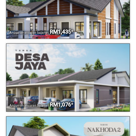
RM1,435
*
Anggaran ansuran bulanan
RM1,076
*
Anggaran ansuran bulanan