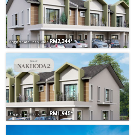
RM2,344
*
Anggaran ansuran bulanan
RM1,945
*
Anggaran ansuran bulanan