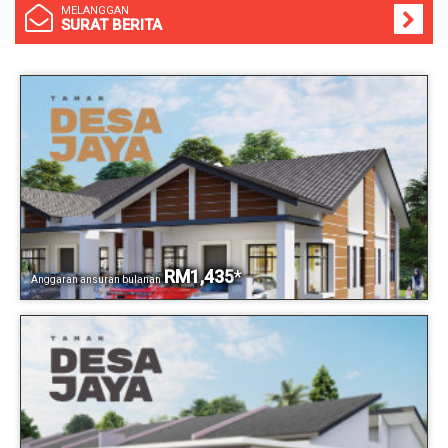
MELANGGAN
SURAT BERITA
RM1,435
*
Anggaran ansuran bulanan