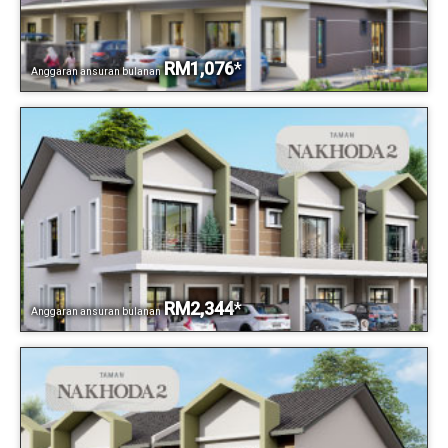
RM1,076
*
Anggaran ansuran bulanan
RM2,344
*
Anggaran ansuran bulanan