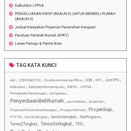
Kalkulator LPPSA
PENGELUARAN KWSP (AKAUN II) UNTUK MEMBELI RUMAH
(AKAUN II)
Jadual Kelayakan Pinjaman Perumahan Kerajaan
Panduan Pembeli Rumah (KPKT)
Lesen Pemaju & Permit Iklan
TAG KATA KUNCI
,
,
,
,
,
,
JomTPG
DSR
alat
CCRISS&CTOS
DoublestoreyshopOffice
EPF
,
,
,
,
Kalkulator
KalkulatorKemampuan
KWSP
LPPSA
,
,
PendapatanSampingan
pengiraan
PenyediaanBeliRumah
,
,
,
perumahan
pinjaman
ProjekSiap
,
,
,
PinjamanPerumahanKerajaan
ProgramReferal
,
,
,
,
SemiDSetingkat
SiteProgress
PTPTN
SemiD2tingkat
TeresSetingkat
Teres2Tingkat
,
,
TPG
,