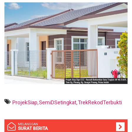
ProjekSiap,
SemiDSetingkat,
TrekRekodTerbukti
MELANGGAN
SURAT BERITA