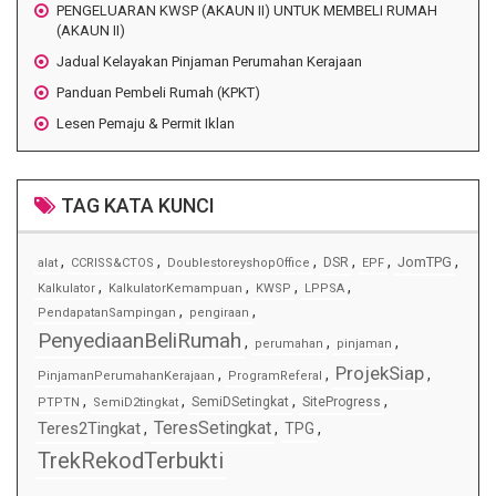
PENGELUARAN KWSP (AKAUN II) UNTUK MEMBELI RUMAH
(AKAUN II)
Jadual Kelayakan Pinjaman Perumahan Kerajaan
Panduan Pembeli Rumah (KPKT)
Lesen Pemaju & Permit Iklan
TAG KATA KUNCI
,
,
,
,
,
,
JomTPG
DSR
alat
CCRISS&CTOS
DoublestoreyshopOffice
EPF
,
,
,
,
Kalkulator
KalkulatorKemampuan
KWSP
LPPSA
,
,
PendapatanSampingan
pengiraan
PenyediaanBeliRumah
,
,
,
perumahan
pinjaman
ProjekSiap
,
,
,
PinjamanPerumahanKerajaan
ProgramReferal
,
,
,
,
SemiDSetingkat
SiteProgress
PTPTN
SemiD2tingkat
TeresSetingkat
Teres2Tingkat
,
,
TPG
,
TrekRekodTerbukti