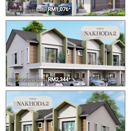
RM1,076
*
Anggaran ansuran bulanan
RM2,344
*
Anggaran ansuran bulanan