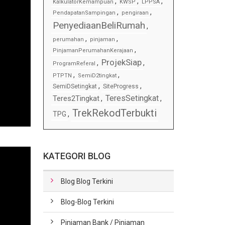
,
,
,
KalkulatorKemampuan
KWSP
LPPSA
,
,
PendapatanSampingan
pengiraan
PenyediaanBeliRumah
,
,
,
perumahan
pinjaman
,
PinjamanPerumahanKerajaan
ProjekSiap
,
,
ProgramReferal
,
,
PTPTN
SemiD2tingkat
,
,
SemiDSetingkat
SiteProgress
TeresSetingkat
Teres2Tingkat
,
,
TrekRekodTerbukti
TPG
,
KATEGORI BLOG
Blog Blog Terkini
Blog-Blog Terkini
Pinjaman Bank / Pinjaman