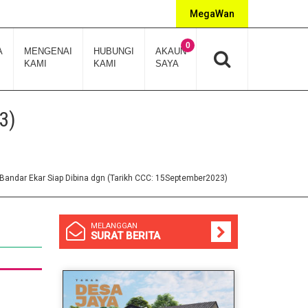
MegaWan
0
A
MENGENAI
HUBUNGI
AKAUN
KAMI
KAMI
SAYA
3)
andar Ekar Siap Dibina dgn (Tarikh CCC: 15September2023)
MELANGGAN
SURAT BERITA