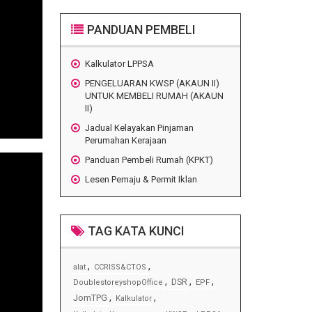
PANDUAN PEMBELI
Kalkulator LPPSA
PENGELUARAN KWSP (AKAUN II)
UNTUK MEMBELI RUMAH (AKAUN
II)
Jadual Kelayakan Pinjaman
Perumahan Kerajaan
Panduan Pembeli Rumah (KPKT)
Lesen Pemaju & Permit Iklan
TAG KATA KUNCI
,
,
alat
CCRISS&CTOS
,
,
,
DSR
DoublestoreyshopOffice
EPF
,
,
JomTPG
Kalkulator