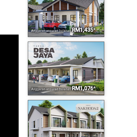
RM1,435
*
Anggaran ansuran bulanan
RM1,076
*
Anggaran ansuran bulanan