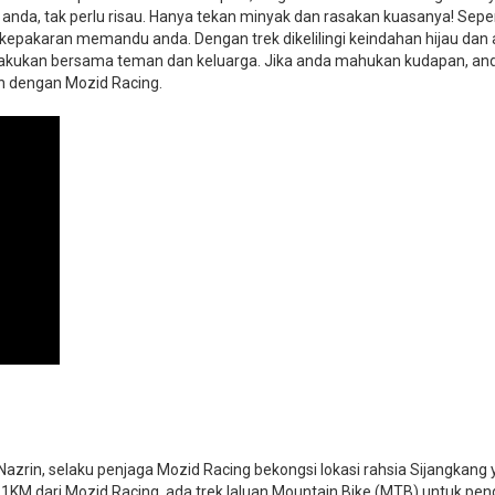
a anda, tak perlu risau. Hanya tekan minyak dan rasakan kuasanya! Seper
i kepakaran memandu anda. Dengan trek dikelilingi keindahan hijau dan 
da lakukan bersama teman dan keluarga. Jika anda mahukan kudapan, an
an dengan Mozid Racing.
azrin, selaku penjaga Mozid Racing bekongsi lokasi rahsia Sijangkang
tar 1KM dari Mozid Racing, ada trek laluan Mountain Bike (MTB) untuk p