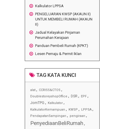
Kalkulator LPPSA
PENGELUARAN KWSP (AKAUN II)
UNTUK MEMBELI RUMAH (AKAUN
II)
Jadual Kelayakan Pinjaman
Perumahan Kerajaan
Panduan Pembeli Rumah (KPKT)
Lesen Pemaju & Permit Iklan
TAG KATA KUNCI
,
,
alat
CCRISS&CTOS
,
,
,
DSR
DoublestoreyshopOffice
EPF
,
,
JomTPG
Kalkulator
,
,
,
KalkulatorKemampuan
KWSP
LPPSA
,
,
PendapatanSampingan
pengiraan
PenyediaanBeliRumah
,