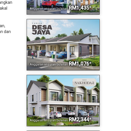
uangkan
RM1,435
*
bakal
Anggaran ansuran bulanan
an,
an dan
RM1,076
*
Anggaran ansuran bulanan
RM2,344
*
Anggaran ansuran bulanan