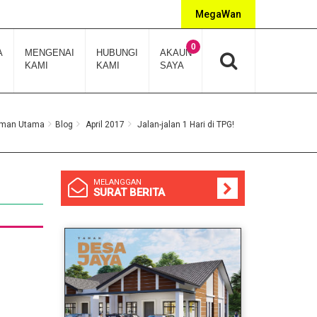
MegaWan
0
A
MENGENAI
HUBUNGI
AKAUN
KAMI
KAMI
SAYA
man Utama
Blog
April 2017
Jalan-jalan 1 Hari di TPG!
MELANGGAN
SURAT BERITA