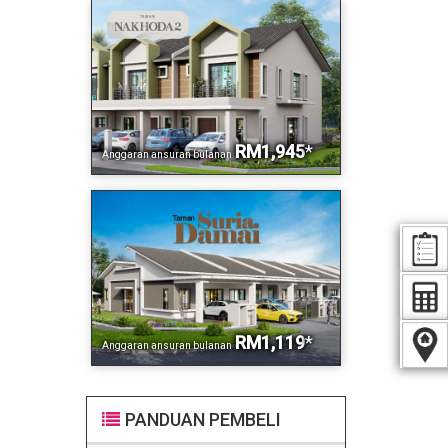
RM1,945
*
Anggaran ansuran bulanan
RM1,119
*
Anggaran ansuran bulanan
PANDUAN PEMBELI