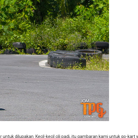
ntuk dilupakan. Kecil-kecil cili padi, itu gambaran kami untuk go-kart