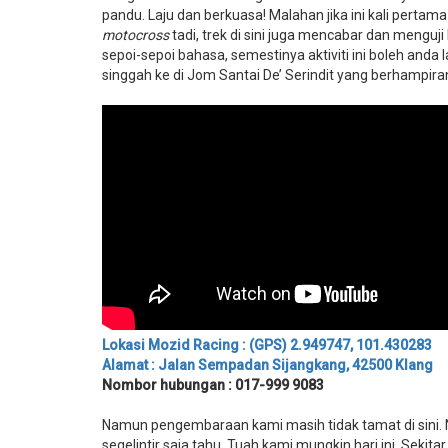
pandu. Laju dan berkuasa! Malahan jika ini kali pertam
motocross
tadi, trek di sini juga mencabar dan menguj
sepoi-sepoi bahasa, semestinya aktiviti ini boleh an
singgah ke di Jom Santai De’ Serindit yang berhampir
Lokasi Mozid Racing : (GPS)
2.949747, 101.430283
Alamat : Jalan Sempadan Sijangkang, 42500 Klang
Nombor hubungan : 017-999 9083
Namun pengembaraan kami masih tidak tamat di sini. N
segelintir saja tahu. Tuah kami mungkin hari ini. Seki