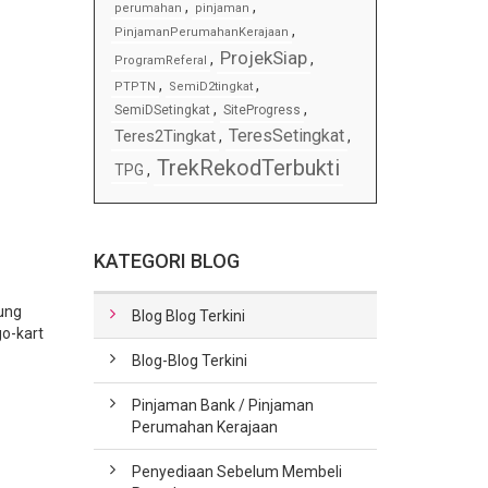
,
,
perumahan
pinjaman
,
PinjamanPerumahanKerajaan
ProjekSiap
,
,
ProgramReferal
,
,
PTPTN
SemiD2tingkat
,
,
SemiDSetingkat
SiteProgress
TeresSetingkat
Teres2Tingkat
,
,
TrekRekodTerbukti
TPG
,
KATEGORI BLOG
ung
Blog Blog Terkini
o-kart
Blog-Blog Terkini
Pinjaman Bank / Pinjaman
Perumahan Kerajaan
Penyediaan Sebelum Membeli