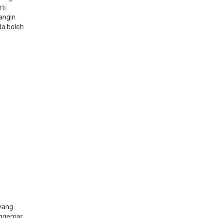
ti
angin
da boleh
 yang
enggemar