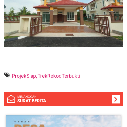
ProjekSiap,
TrekRekodTerbukti
MELANGGAN
SURAT BERITA