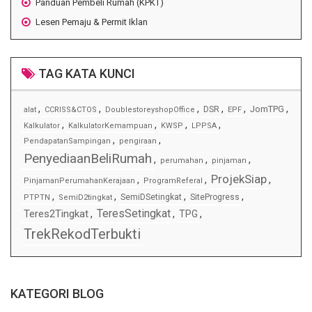
Panduan Pembeli Rumah (KPKT)
Lesen Pemaju & Permit Iklan
TAG KATA KUNCI
,
,
,
,
,
,
JomTPG
DSR
alat
CCRISS&CTOS
DoublestoreyshopOffice
EPF
,
,
,
,
Kalkulator
KalkulatorKemampuan
KWSP
LPPSA
,
,
PendapatanSampingan
pengiraan
PenyediaanBeliRumah
,
,
,
perumahan
pinjaman
ProjekSiap
,
,
,
PinjamanPerumahanKerajaan
ProgramReferal
,
,
,
,
SemiDSetingkat
SiteProgress
PTPTN
SemiD2tingkat
TeresSetingkat
Teres2Tingkat
,
,
TPG
,
TrekRekodTerbukti
KATEGORI BLOG