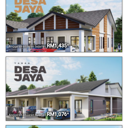
RM1,435
*
Anggaran ansuran bulanan
RM1,076
*
Anggaran ansuran bulanan