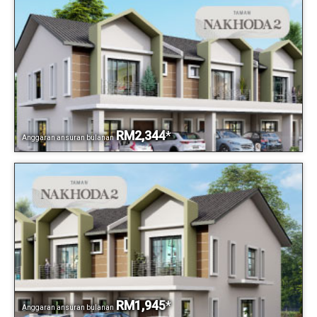
RM2,344
*
Anggaran ansuran bulanan
RM1,945
*
Anggaran ansuran bulanan