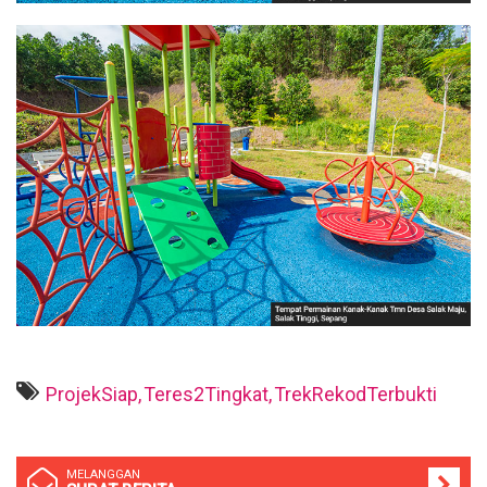
ProjekSiap,
Teres2Tingkat,
TrekRekodTerbukti
MELANGGAN