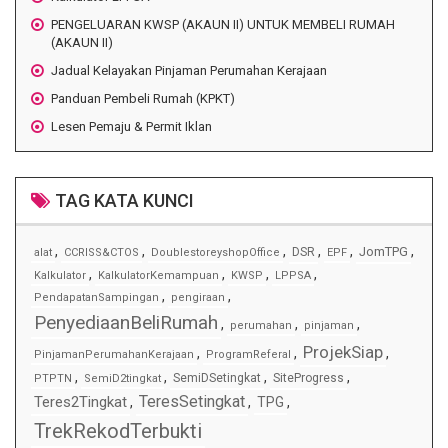
PENGELUARAN KWSP (AKAUN II) UNTUK MEMBELI RUMAH
(AKAUN II)
Jadual Kelayakan Pinjaman Perumahan Kerajaan
Panduan Pembeli Rumah (KPKT)
Lesen Pemaju & Permit Iklan
TAG KATA KUNCI
,
,
,
,
,
,
JomTPG
DSR
alat
CCRISS&CTOS
DoublestoreyshopOffice
EPF
,
,
,
,
Kalkulator
KalkulatorKemampuan
KWSP
LPPSA
,
,
PendapatanSampingan
pengiraan
PenyediaanBeliRumah
,
,
,
perumahan
pinjaman
ProjekSiap
,
,
,
PinjamanPerumahanKerajaan
ProgramReferal
,
,
,
,
SemiDSetingkat
SiteProgress
PTPTN
SemiD2tingkat
TeresSetingkat
Teres2Tingkat
,
,
TPG
,
TrekRekodTerbukti