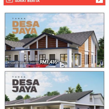
SURAT BERITA
RM1,435
*
Anggaran ansuran bulanan