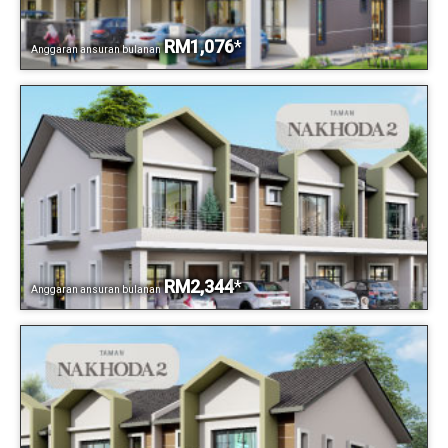
RM1,076
*
Anggaran ansuran bulanan
RM2,344
*
Anggaran ansuran bulanan