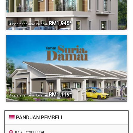
RM1,945
*
Anggaran ansuran bulanan
RM1,119
*
Anggaran ansuran bulanan
PANDUAN PEMBELI
Kalkulator LPPSA