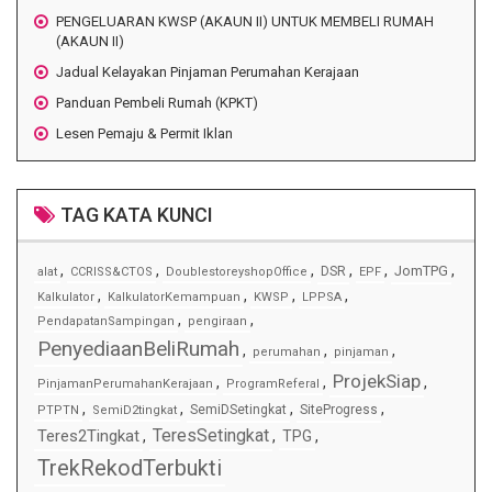
PENGELUARAN KWSP (AKAUN II) UNTUK MEMBELI RUMAH
(AKAUN II)
Jadual Kelayakan Pinjaman Perumahan Kerajaan
Panduan Pembeli Rumah (KPKT)
Lesen Pemaju & Permit Iklan
TAG KATA KUNCI
,
,
,
,
,
,
JomTPG
DSR
alat
CCRISS&CTOS
DoublestoreyshopOffice
EPF
,
,
,
,
Kalkulator
KalkulatorKemampuan
KWSP
LPPSA
,
,
PendapatanSampingan
pengiraan
PenyediaanBeliRumah
,
,
,
perumahan
pinjaman
ProjekSiap
,
,
,
PinjamanPerumahanKerajaan
ProgramReferal
,
,
,
,
SemiDSetingkat
SiteProgress
PTPTN
SemiD2tingkat
TeresSetingkat
Teres2Tingkat
,
,
TPG
,
TrekRekodTerbukti