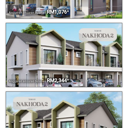
RM1,076
*
Anggaran ansuran bulanan
RM2,344
*
Anggaran ansuran bulanan