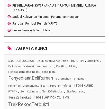
PENGELUARAN KWSP (AKAUN II) UNTUK MEMBELI RUMAH
(AKAUN II)
Jadual Kelayakan Pinjaman Perumahan Kerajaan
Panduan Pembeli Rumah (KPKT)
Lesen Pemaju & Permit Iklan
TAG KATA KUNCI
,
,
,
,
,
,
JomTPG
DSR
alat
CCRISS&CTOS
DoublestoreyshopOffice
EPF
,
,
,
,
Kalkulator
KalkulatorKemampuan
KWSP
LPPSA
,
,
PendapatanSampingan
pengiraan
PenyediaanBeliRumah
,
,
,
perumahan
pinjaman
ProjekSiap
,
,
,
PinjamanPerumahanKerajaan
ProgramReferal
,
,
,
,
SemiDSetingkat
SiteProgress
PTPTN
SemiD2tingkat
TeresSetingkat
Teres2Tingkat
,
,
TPG
,
TrekRekodTerbukti