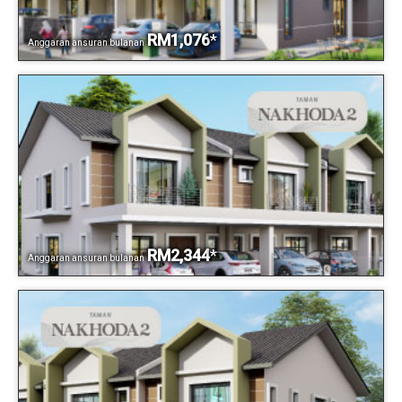
RM1,076
*
Anggaran ansuran bulanan
RM2,344
*
Anggaran ansuran bulanan