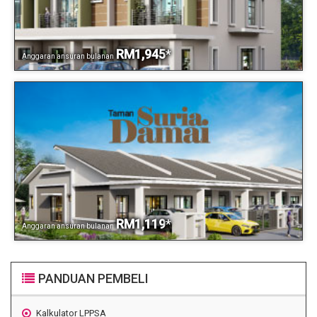
RM1,945
*
Anggaran ansuran bulanan
RM1,119
*
Anggaran ansuran bulanan
PANDUAN PEMBELI
Kalkulator LPPSA