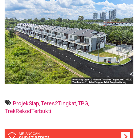
ProjekSiap,
Teres2Tingkat,
TPG,
TrekRekodTerbukti
MELANGGAN