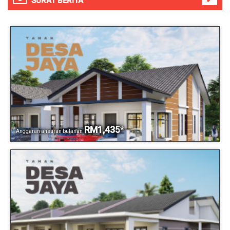
SURAT BERITA
RM1,435
*
Anggaran ansuran bulanan