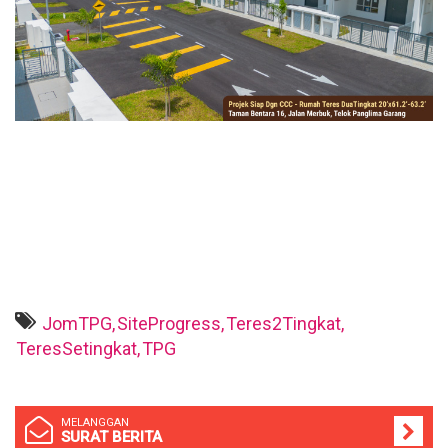
JomTPG,
SiteProgress,
Teres2Tingkat,
TeresSetingkat,
TPG
MELANGGAN
SURAT BERITA