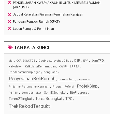
PENGELUARAN KWSP (AKAUN II) UNTUK MEMBELI RUMAH
(AKAUN II)
Jadual Kelayakan Pinjaman Perumahan Kerajaan
Panduan Pembeli Rumah (KPKT)
Lesen Pemaju & Permit Iklan
TAG KATA KUNCI
,
,
,
,
,
,
JomTPG
DSR
alat
CCRISS&CTOS
DoublestoreyshopOffice
EPF
,
,
,
,
Kalkulator
KalkulatorKemampuan
KWSP
LPPSA
,
,
PendapatanSampingan
pengiraan
PenyediaanBeliRumah
,
,
,
perumahan
pinjaman
ProjekSiap
,
,
,
PinjamanPerumahanKerajaan
ProgramReferal
,
,
,
,
SemiDSetingkat
SiteProgress
PTPTN
SemiD2tingkat
TeresSetingkat
Teres2Tingkat
,
,
TPG
,
TrekRekodTerbukti