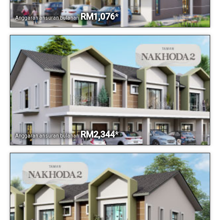
RM1,076
*
Anggaran ansuran bulanan
RM2,344
*
Anggaran ansuran bulanan