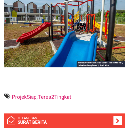
ProjekSiap,
Teres2Tingkat
MELANGGAN
SURAT BERITA