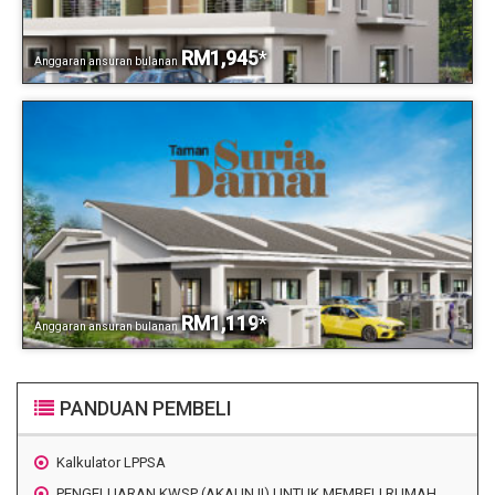
RM1,945
*
Anggaran ansuran bulanan
RM1,119
*
Anggaran ansuran bulanan
PANDUAN PEMBELI
Kalkulator LPPSA
PENGELUARAN KWSP (AKAUN II) UNTUK MEMBELI RUMAH