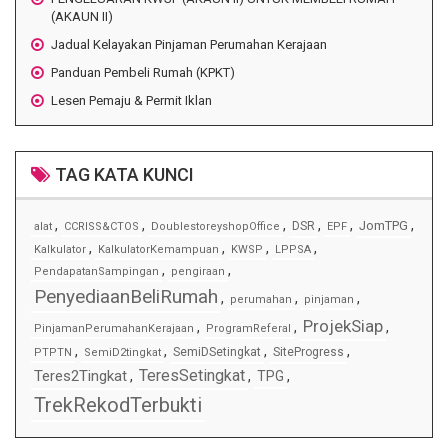
(AKAUN II)
Jadual Kelayakan Pinjaman Perumahan Kerajaan
Panduan Pembeli Rumah (KPKT)
Lesen Pemaju & Permit Iklan
TAG KATA KUNCI
,
,
,
,
,
,
JomTPG
DSR
alat
CCRISS&CTOS
DoublestoreyshopOffice
EPF
,
,
,
,
Kalkulator
KalkulatorKemampuan
KWSP
LPPSA
,
,
PendapatanSampingan
pengiraan
PenyediaanBeliRumah
,
,
,
perumahan
pinjaman
ProjekSiap
,
,
,
PinjamanPerumahanKerajaan
ProgramReferal
,
,
,
,
SemiDSetingkat
SiteProgress
PTPTN
SemiD2tingkat
TeresSetingkat
Teres2Tingkat
,
,
TPG
,
TrekRekodTerbukti