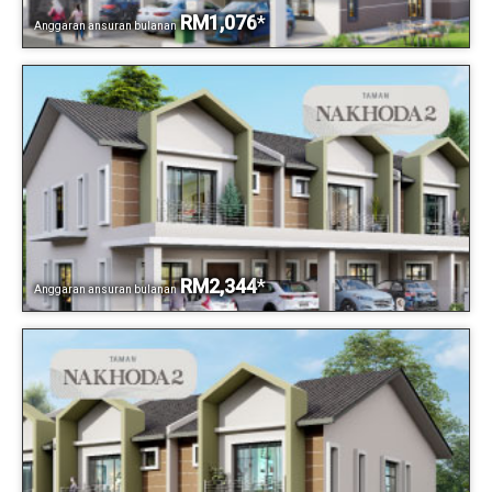
RM1,076
*
Anggaran ansuran bulanan
RM2,344
*
Anggaran ansuran bulanan