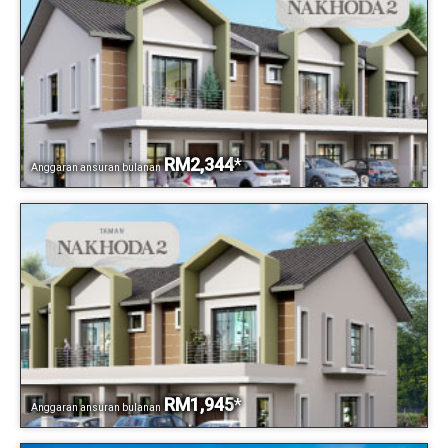
RM2,344
*
Anggaran ansuran bulanan
RM1,945
*
Anggaran ansuran bulanan