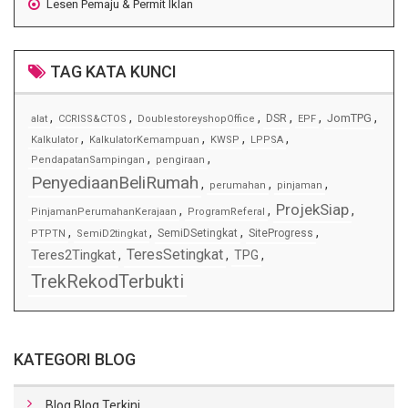
Lesen Pemaju & Permit Iklan
TAG KATA KUNCI
,
,
,
,
,
,
JomTPG
DSR
alat
CCRISS&CTOS
DoublestoreyshopOffice
EPF
,
,
,
,
Kalkulator
KalkulatorKemampuan
KWSP
LPPSA
,
,
PendapatanSampingan
pengiraan
PenyediaanBeliRumah
,
,
,
perumahan
pinjaman
ProjekSiap
,
,
,
PinjamanPerumahanKerajaan
ProgramReferal
,
,
,
,
SemiDSetingkat
SiteProgress
PTPTN
SemiD2tingkat
TeresSetingkat
Teres2Tingkat
,
,
TPG
,
TrekRekodTerbukti
KATEGORI BLOG
Blog Blog Terkini