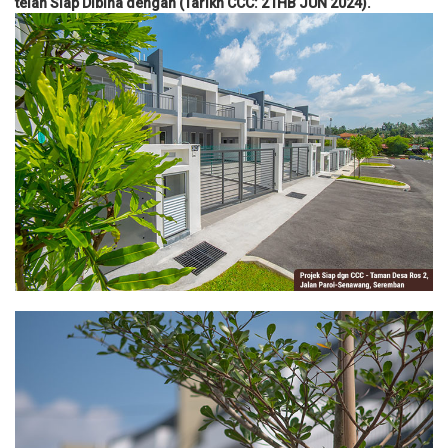
telah Siap Dibina dengan (Tarikh CCC: 21HB JUN 2024)​.