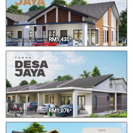
RM1,435
*
Anggaran ansuran bulanan
RM1,076
*
Anggaran ansuran bulanan