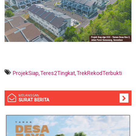
ProjekSiap,
Teres2Tingkat,
TrekRekodTerbukti
MELANGGAN
SURAT BERITA