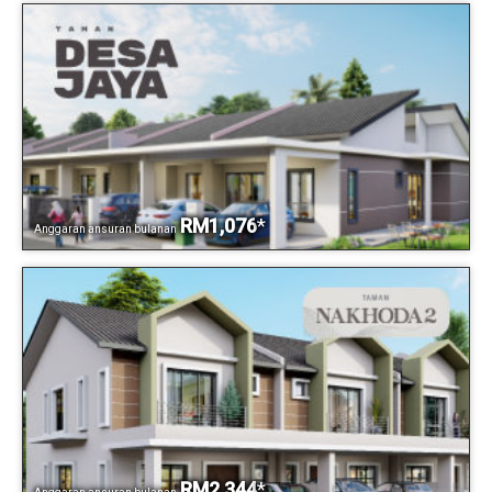
RM1,076
*
Anggaran ansuran bulanan
RM2,344
*