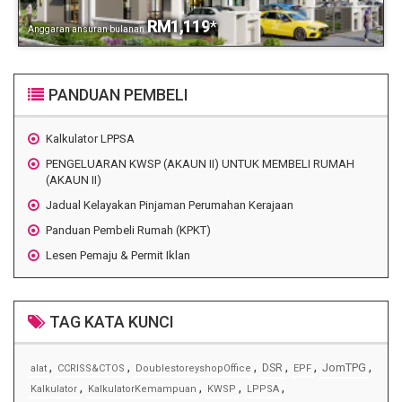
RM1,119
*
Anggaran ansuran bulanan
PANDUAN PEMBELI
Kalkulator LPPSA
PENGELUARAN KWSP (AKAUN II) UNTUK MEMBELI RUMAH
(AKAUN II)
Jadual Kelayakan Pinjaman Perumahan Kerajaan
Panduan Pembeli Rumah (KPKT)
Lesen Pemaju & Permit Iklan
TAG KATA KUNCI
,
,
,
,
,
,
JomTPG
DSR
alat
CCRISS&CTOS
DoublestoreyshopOffice
EPF
,
,
,
,
Kalkulator
KalkulatorKemampuan
KWSP
LPPSA