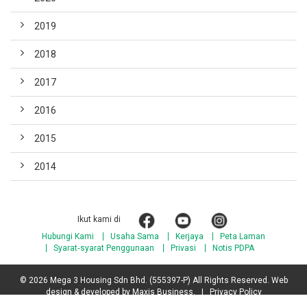
2019
2018
2017
2016
2015
2014
Ikut kami di
Hubungi Kami
Usaha Sama
Kerjaya
Peta Laman
Syarat‐syarat Penggunaan
Privasi
Notis PDPA
© 2026 Mega 3 Housing Sdn Bhd. (555397-P) All Rights Reserved. Web
design & developed by
Maxis Business
. |
Privacy Policy