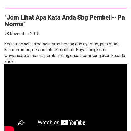
"Jom Lihat Apa Kata Anda Sbg Pembeli~ Pn
Norma"
28 November 2015
Kediaman selesa persekitaran tenang dan nyaman, jauh mana
kita merantau, desa indah tetap dihati. Hayati bingkisan
wawancara bersama pembeli yang dapat kami kongsikan kepada
anda.