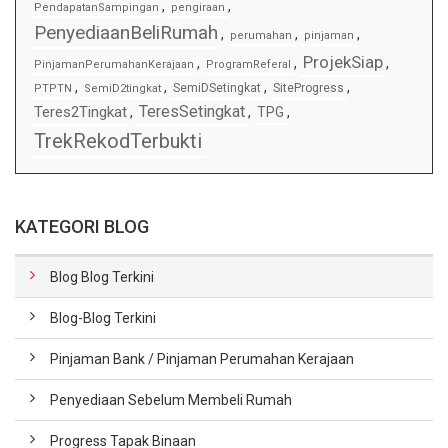
,
,
PendapatanSampingan
pengiraan
PenyediaanBeliRumah
,
,
,
perumahan
pinjaman
ProjekSiap
,
,
,
PinjamanPerumahanKerajaan
ProgramReferal
,
,
,
,
SemiDSetingkat
SiteProgress
PTPTN
SemiD2tingkat
TeresSetingkat
Teres2Tingkat
,
,
TPG
,
TrekRekodTerbukti
KATEGORI BLOG
Blog Blog Terkini
Blog-Blog Terkini
Pinjaman Bank / Pinjaman Perumahan Kerajaan
Penyediaan Sebelum Membeli Rumah
Progress Tapak Binaan