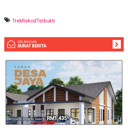
TrekRekodTerbukti
MELANGGAN
SURAT BERITA
RM1,435
*
Anggaran ansuran bulanan