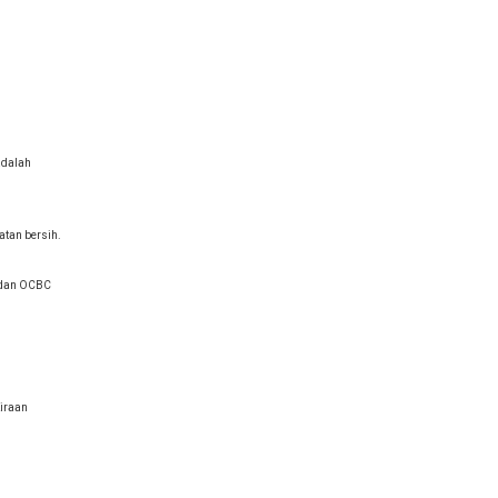
adalah
tan bersih.
k dan OCBC
kiraan