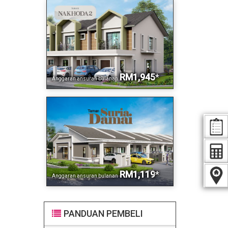
RM1,945
*
Anggaran ansuran bulanan
RM1,119
*
Anggaran ansuran bulanan
PANDUAN PEMBELI