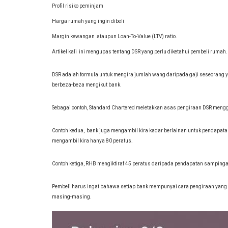
Profil risiko peminjam
Harga rumah yang ingin dibeli
Margin kewangan ataupun Loan-To-Value (LTV) ratio.
Artikel kali ini mengupas tentang DSR yang perlu diketahui pembeli rumah.
DSR adalah formula untuk mengira jumlah wang daripada gaji seseorang
berbeza-beza mengikut bank.
Sebagai contoh, Standard Chartered meletakkan asas pengiraan DSR m
Contoh kedua, bank juga mengambil kira kadar berlainan untuk pendapat
mengambil kira hanya 80 peratus.
Contoh ketiga, RHB mengiktiraf 45 peratus daripada pendapatan samping
Pembeli harus ingat bahawa setiap bank mempunyai cara pengiraan yang t
masing-masing.