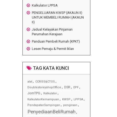
Kalkulator LPPSA
PENGELUARAN KWSP (AKAUN II)
UNTUK MEMBELI RUMAH (AKAUN
II)
Jadual Kelayakan Pinjaman
Perumahan Kerajaan
Panduan Pembeli Rumah (KPKT)
Lesen Pemaju & Permit Iklan
TAG KATA KUNCI
,
,
alat
CCRISS&CTOS
,
,
,
DSR
DoublestoreyshopOffice
EPF
,
,
JomTPG
Kalkulator
,
,
,
KalkulatorKemampuan
KWSP
LPPSA
,
,
PendapatanSampingan
pengiraan
PenyediaanBeliRumah
,