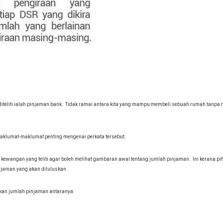
diteliti ialah pinjaman bank. Tidak ramai antara kita yang mampu membeli sebuah rumah tanp
maklumat-maklumat penting mengenai perkata tersebut.
wangan yang teliti agar boleh melihat gambaran awal tentang jumlah pinjaman . Ini kerana pi
jaman yang akan diluluskan .
ukan jumlah pinjaman antaranya: