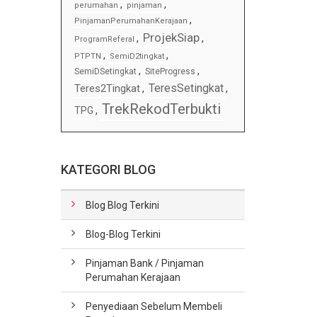
,
,
perumahan
pinjaman
,
PinjamanPerumahanKerajaan
ProjekSiap
,
,
ProgramReferal
,
,
PTPTN
SemiD2tingkat
,
,
SemiDSetingkat
SiteProgress
TeresSetingkat
Teres2Tingkat
,
,
TrekRekodTerbukti
TPG
,
KATEGORI BLOG
Blog Blog Terkini
Blog-Blog Terkini
Pinjaman Bank / Pinjaman
Perumahan Kerajaan
Penyediaan Sebelum Membeli