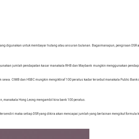
 yang digunakan untuk membayar hutang atau ansuran bulanan. Bagaimanapun, pengiraan DSR 
enggunakan jumlah pendapatan kasar manakala RHB dan Maybank mungkin menggunakan pendapa
an sewa. CIMB dan HSBC mungkin mengiktiraf 100 peratus kadar tersebut manakala Public Ban
an, manakala Hong Leong mengambil kira bank 100 peratus.
ersendiri maka setiap DSR yang dikira akan mencapai jumlah yang berlainan mengikut formula 