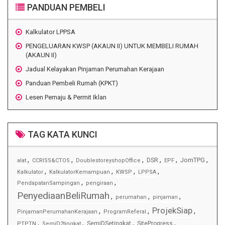
PANDUAN PEMBELI
Kalkulator LPPSA
PENGELUARAN KWSP (AKAUN II) UNTUK MEMBELI RUMAH
(AKAUN II)
Jadual Kelayakan Pinjaman Perumahan Kerajaan
Panduan Pembeli Rumah (KPKT)
Lesen Pemaju & Permit Iklan
TAG KATA KUNCI
,
,
,
,
,
,
JomTPG
DSR
alat
CCRISS&CTOS
DoublestoreyshopOffice
EPF
,
,
,
,
Kalkulator
KalkulatorKemampuan
KWSP
LPPSA
,
,
PendapatanSampingan
pengiraan
PenyediaanBeliRumah
,
,
,
perumahan
pinjaman
ProjekSiap
,
,
,
PinjamanPerumahanKerajaan
ProgramReferal
,
,
,
,
SemiDSetingkat
SiteProgress
PTPTN
SemiD2tingkat