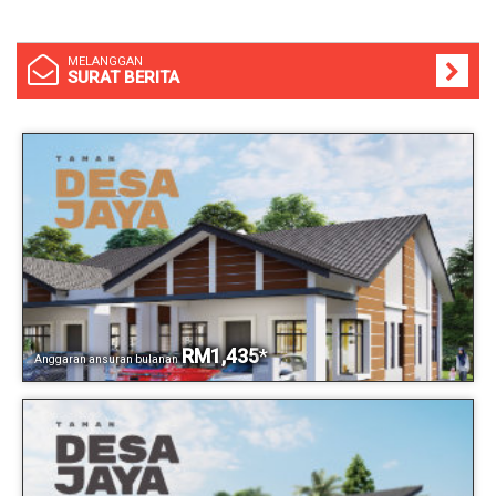
MELANGGAN
SURAT BERITA
RM1,435
*
Anggaran ansuran bulanan