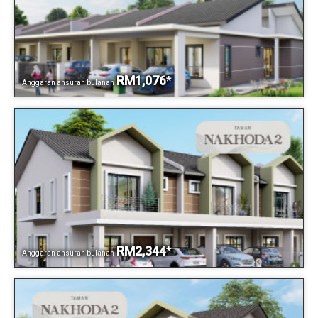
RM1,076
*
Anggaran ansuran bulanan
RM2,344
*
Anggaran ansuran bulanan